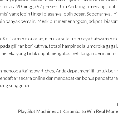
antara 90 hingga 97 persen. Jika Anda ingin menang, pilih
isi yang lebih tinggi biasanya lebih besar. Sebenarnya, ini
lebih banyak pemain. Meskipun memenangkan jackpot, biasa
ah. Ketika mereka kalah, mereka selalu percaya bahwa merek
ada giliran berikutnya, tetapi hampir selalu mereka gagal.
i mereka yang tidak dapat mengatasi kehilangan permainan
h mencoba Rainbow Riches, Anda dapat memilih untuk ber
 mendaftar secara online dan mendapatkan bonus pendaftar
uang sungguhan.
Play Slot Machines at Karamba to Win Real Mon