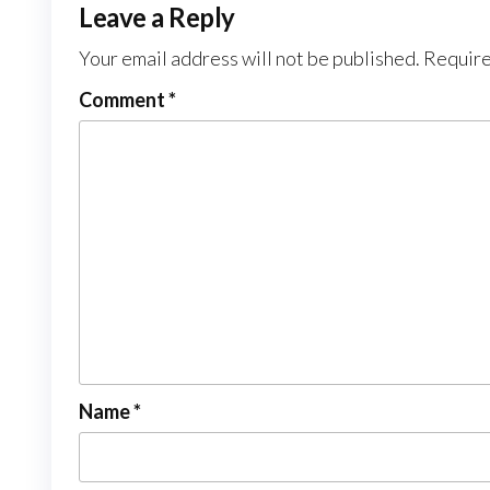
Leave a Reply
Your email address will not be published.
Require
Comment
*
Name
*