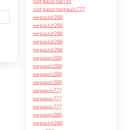
slot gacor hari ini
slot gacor megawin777
megaslot288
megaslot288
megaslot288
megaslot288
megaslot288
megawin288
megawin288
megawin288
megawin288
megawin777
megawin777
megawin777
megawin288
megaslot288