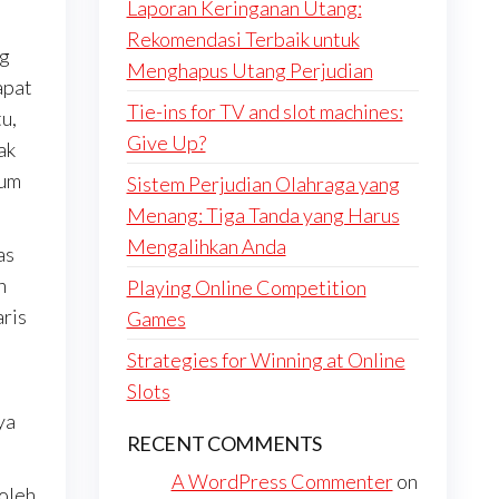
Laporan Keringanan Utang:
Rekomendasi Terbaik untuk
ng
Menghapus Utang Perjudian
apat
Tie-ins for TV and slot machines:
tu,
Give Up?
ak
mum
Sistem Perjudian Olahraga yang
Menang: Tiga Tanda yang Harus
Mengalihkan Anda
as
n
Playing Online Competition
ris
Games
Strategies for Winning at Online
Slots
ya
RECENT COMMENTS
A WordPress Commenter
on
 oleh