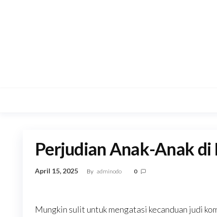
Skip
to
the
content
Perjudian Anak-Anak di 
April 15, 2025
By
adminodo
0
Mungkin sulit untuk mengatasi kecanduan judi kom