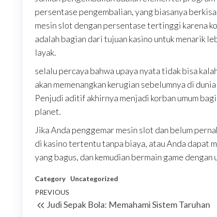
persentase pengembalian, yang biasanya berkisar 
mesin slot dengan persentase tertinggi karena kom
adalah bagian dari tujuan kasino untuk menarik 
layak.
selalu percaya bahwa upaya nyata tidak bisa kal
akan memenangkan kerugian sebelumnya di dunia p
Penjudi aditif akhirnya menjadi korban umum bag
planet.
Jika Anda penggemar mesin slot dan belum perna
di kasino tertentu tanpa biaya, atau Anda dapat
yang bagus, dan kemudian bermain game dengan 
Category
Uncategorized
Post
Previous
PREVIOUS
Judi Sepak Bola: Memahami Sistem Taruhan
navigation
Post