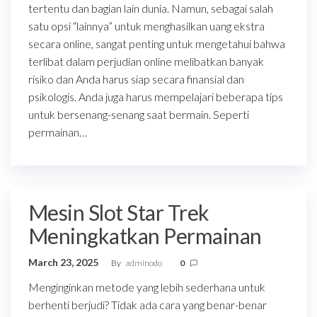
tertentu dan bagian lain dunia. Namun, sebagai salah
satu opsi “lainnya” untuk menghasilkan uang ekstra
secara online, sangat penting untuk mengetahui bahwa
terlibat dalam perjudian online melibatkan banyak
risiko dan Anda harus siap secara finansial dan
psikologis. Anda juga harus mempelajari beberapa tips
untuk bersenang-senang saat bermain. Seperti
permainan…
Mesin Slot Star Trek
Meningkatkan Permainan
March 23, 2025
By
adminodo
0
Menginginkan metode yang lebih sederhana untuk
berhenti berjudi? Tidak ada cara yang benar-benar