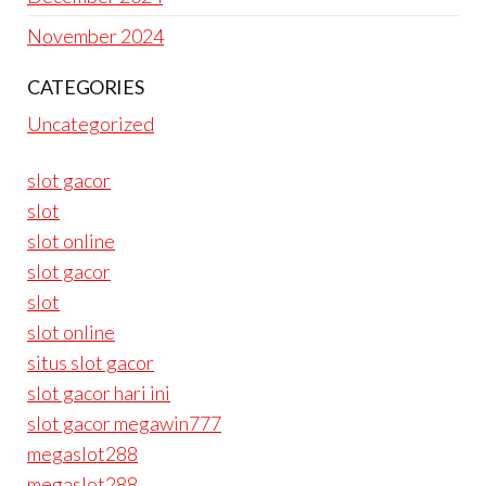
November 2024
CATEGORIES
Uncategorized
slot gacor
slot
slot online
slot gacor
slot
slot online
situs slot gacor
slot gacor hari ini
slot gacor megawin777
megaslot288
megaslot288