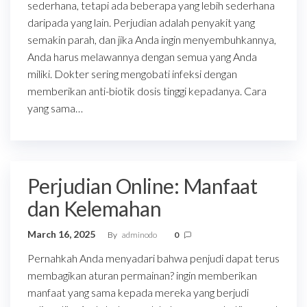
sederhana, tetapi ada beberapa yang lebih sederhana
daripada yang lain. Perjudian adalah penyakit yang
semakin parah, dan jika Anda ingin menyembuhkannya,
Anda harus melawannya dengan semua yang Anda
miliki. Dokter sering mengobati infeksi dengan
memberikan anti-biotik dosis tinggi kepadanya. Cara
yang sama…
Perjudian Online: Manfaat
dan Kelemahan
March 16, 2025
By
adminodo
0
Pernahkah Anda menyadari bahwa penjudi dapat terus
membagikan aturan permainan? ingin memberikan
manfaat yang sama kepada mereka yang berjudi