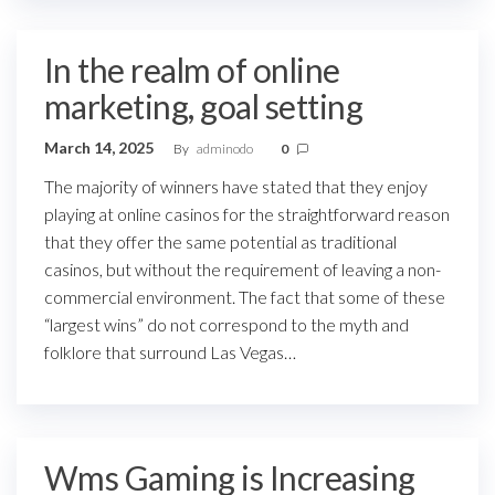
In the realm of online
marketing, goal setting
March 14, 2025
By
adminodo
0
The majority of winners have stated that they enjoy
playing at online casinos for the straightforward reason
that they offer the same potential as traditional
casinos, but without the requirement of leaving a non-
commercial environment. The fact that some of these
“largest wins” do not correspond to the myth and
folklore that surround Las Vegas…
Wms Gaming is Increasing