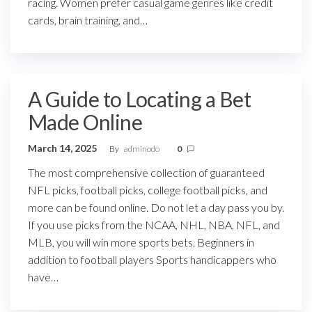
racing. Women prefer casual game genres like credit
cards, brain training, and…
A Guide to Locating a Bet
Made Online
March 14, 2025
By
adminodo
0
The most comprehensive collection of guaranteed
NFL picks, football picks, college football picks, and
more can be found online. Do not let a day pass you by.
If you use picks from the NCAA, NHL, NBA, NFL, and
MLB, you will win more sports bets. Beginners in
addition to football players Sports handicappers who
have…