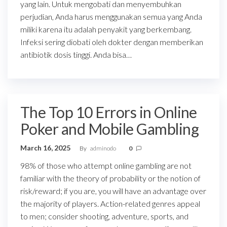
yang lain. Untuk mengobati dan menyembuhkan
perjudian, Anda harus menggunakan semua yang Anda
miliki karena itu adalah penyakit yang berkembang.
Infeksi sering diobati oleh dokter dengan memberikan
antibiotik dosis tinggi. Anda bisa…
The Top 10 Errors in Online
Poker and Mobile Gambling
March 16, 2025
By
adminodo
0
98% of those who attempt online gambling are not
familiar with the theory of probability or the notion of
risk/reward; if you are, you will have an advantage over
the majority of players. Action-related genres appeal
to men; consider shooting, adventure, sports, and