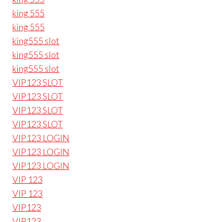
king 555
king 555
king555 slot
king555 slot
king555 slot
VIP123 SLOT
VIP123 SLOT
VIP123 SLOT
VIP123 SLOT
VIP123 LOGIN
VIP123 LOGIN
VIP123 LOGIN
VIP 123
VIP 123
VIP123
VIP123