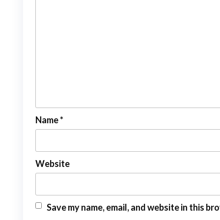
Name
*
Website
Save my name, email, and website in this br