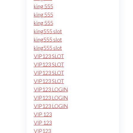
king 555
king 555
king 555
king555 slot
king555 slot
king555 slot
VIP123 SLOT
VIP123 SLOT
VIP123 SLOT
VIP123 SLOT
VIP123 LOGIN
VIP123 LOGIN
VIP123 LOGIN
VIP 123
VIP 123
VIP123