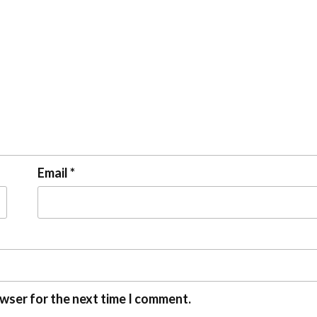
Email
*
owser for the next time I comment.