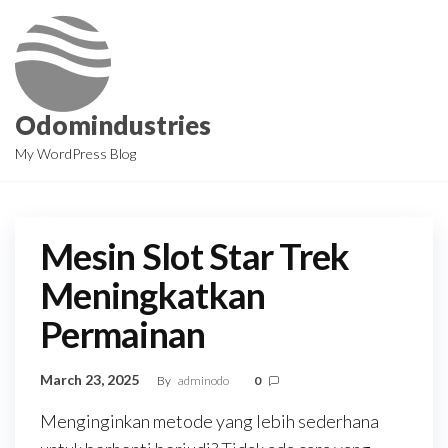
Skip
to
the
content
Odomindustries
My WordPress Blog
Mesin Slot Star Trek
Meningkatkan
Permainan
March 23, 2025
By
adminodo
0
Menginginkan metode yang lebih sederhana