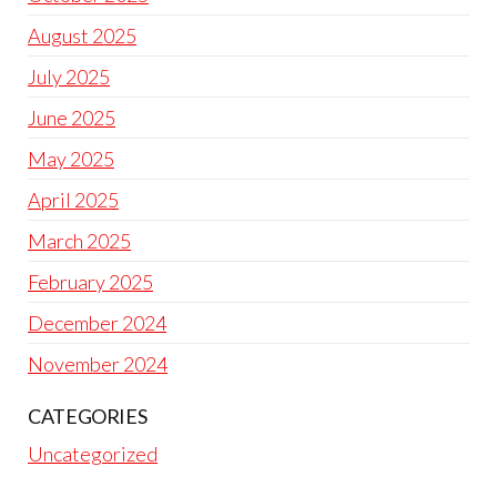
August 2025
July 2025
June 2025
May 2025
April 2025
March 2025
February 2025
December 2024
November 2024
CATEGORIES
Uncategorized