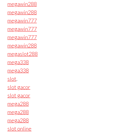
megawin288
megawin288
megawin777
megawin777
megawin777
megawin288
megaslot288
mega338
mega338
slot
.
slot gacor
slot gacor
mega288
mega288
mega288
slot online