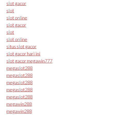
slot gacor
slot
slot online
slot gacor
slot
slot online
situs slot gacor
slot gacor hari ini
slot gacor megawin777
megaslot288
megaslot288
megaslot288
megaslot288
megaslot288
megawin288
megawin288