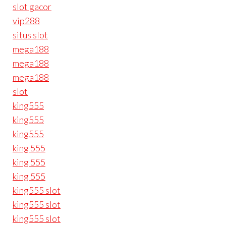
slot gacor
vip288
situs slot
mega188
mega188
mega188
slot
king555
king555
king555
king 555
king 555
king 555
king555 slot
king555 slot
king555 slot