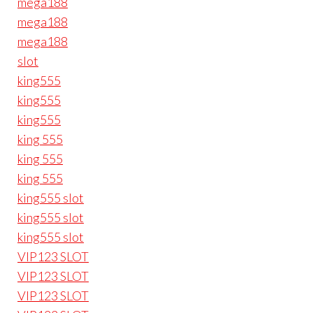
mega188
mega188
mega188
slot
king555
king555
king555
king 555
king 555
king 555
king555 slot
king555 slot
king555 slot
VIP123 SLOT
VIP123 SLOT
VIP123 SLOT