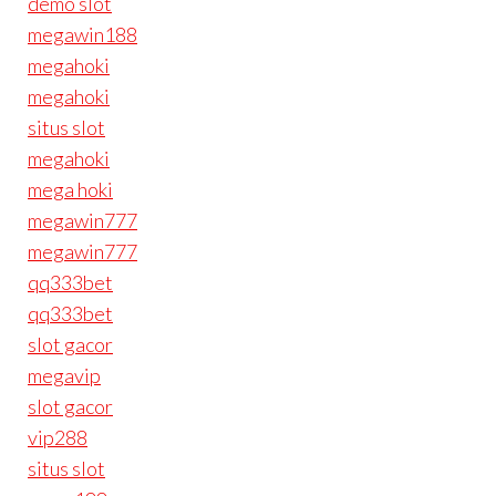
demo slot
megawin188
megahoki
megahoki
situs slot
megahoki
mega hoki
megawin777
megawin777
qq333bet
qq333bet
slot gacor
megavip
slot gacor
vip288
situs slot