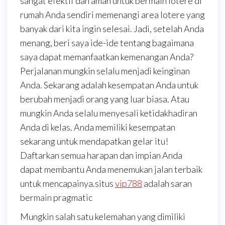
sangat efektif dan aman untuk bermain lotere di
rumah Anda sendiri memenangi area lotere yang
banyak dari kita ingin selesai. Jadi, setelah Anda
menang, beri saya ide-ide tentang bagaimana
saya dapat memanfaatkan kemenangan Anda?
Perjalanan mungkin selalu menjadi keinginan
Anda. Sekarang adalah kesempatan Anda untuk
berubah menjadi orang yang luar biasa. Atau
mungkin Anda selalu menyesali ketidakhadiran
Anda di kelas. Anda memiliki kesempatan
sekarang untuk mendapatkan gelar itu!
Daftarkan semua harapan dan impian Anda
dapat membantu Anda menemukan jalan terbaik
untuk mencapainya.situs
vip788
adalah saran
bermain pragmatic
Mungkin salah satu kelemahan yang dimiliki