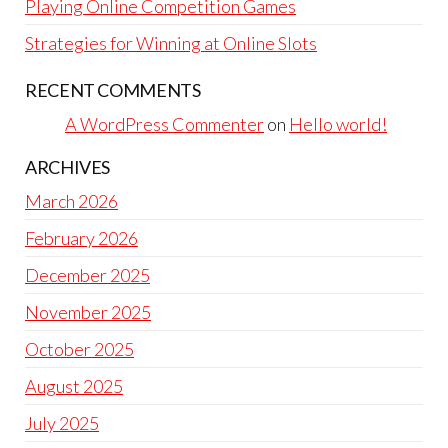
Playing Online Competition Games
Strategies for Winning at Online Slots
RECENT COMMENTS
A WordPress Commenter
on
Hello world!
ARCHIVES
March 2026
February 2026
December 2025
November 2025
October 2025
August 2025
July 2025