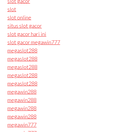
slot gacor
slot
slot online
situs slot gacor
slot gacor hari ini
slot gacor megawin777
megaslot288
megaslot288
megaslot288
megaslot288
megaslot288
megawin288
megawin288
megawin288
megawin288
megawin777