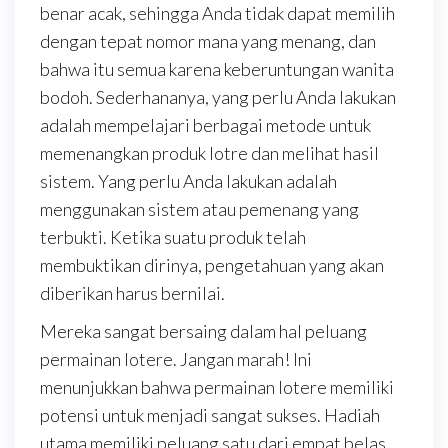
benar acak, sehingga Anda tidak dapat memilih
dengan tepat nomor mana yang menang, dan
bahwa itu semua karena keberuntungan wanita
bodoh. Sederhananya, yang perlu Anda lakukan
adalah mempelajari berbagai metode untuk
memenangkan produk lotre dan melihat hasil
sistem. Yang perlu Anda lakukan adalah
menggunakan sistem atau pemenang yang
terbukti. Ketika suatu produk telah
membuktikan dirinya, pengetahuan yang akan
diberikan harus bernilai.
Mereka sangat bersaing dalam hal peluang
permainan lotere. Jangan marah! Ini
menunjukkan bahwa permainan lotere memiliki
potensi untuk menjadi sangat sukses. Hadiah
utama memiliki peluang satu dari empat belas