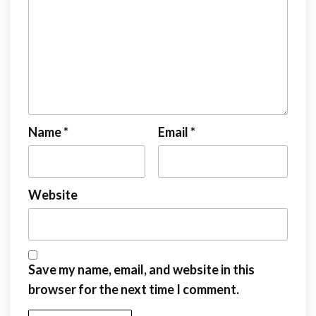
Name
*
Email
*
Website
Save my name, email, and website in this
browser for the next time I comment.