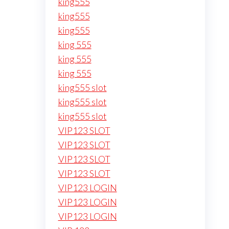
king555
king555
king555
king 555
king 555
king 555
king555 slot
king555 slot
king555 slot
VIP123 SLOT
VIP123 SLOT
VIP123 SLOT
VIP123 SLOT
VIP123 LOGIN
VIP123 LOGIN
VIP123 LOGIN