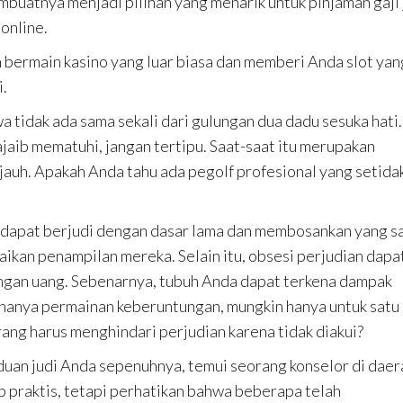
buatnya menjadi pilihan yang menarik untuk pinjaman gaji 
online.
ermain kasino yang luar biasa dan memberi Anda slot yan
i.
 tidak ada sama sekali dari gulungan dua dadu sesuka hati.
jaib mematuhi, jangan tertipu. Saat-saat itu merupakan
k jauh. Apakah Anda tahu ada pegolf profesional yang setid
a dapat berjudi dengan dasar lama dan membosankan yang s
ikan penampilan mereka. Selain itu, obsesi perjudian dapa
ngan uang. Sebenarnya, tubuh Anda dapat terkena dampak
u hanya permainan keberuntungan, mungkin hanya untuk satu
ang harus menghindari perjudian karena tidak diakui?
duan judi Anda sepenuhnya, temui seorang konselor di daer
elp praktis, tetapi perhatikan bahwa beberapa telah