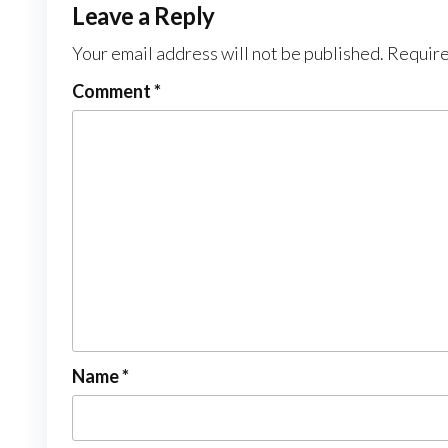
Leave a Reply
Your email address will not be published.
Require
Comment
*
Name
*