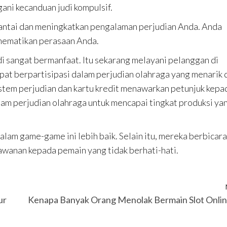
ni kecanduan judi kompulsif.
santai dan meningkatkan pengalaman perjudian Anda. Anda
 mematikan perasaan Anda.
di sangat bermanfaat. Itu sekarang melayani pelanggan di
apat berpartisipasi dalam perjudian olahraga yang menarik 
sistem perjudian dan kartu kredit menawarkan petunjuk kepa
lam perjudian olahraga untuk mencapai tingkat produksi ya
lam game-game ini lebih baik. Selain itu, mereka berbicara
wanan kepada pemain yang tidak berhati-hati.
ur
Kenapa Banyak Orang Menolak Bermain Slot Onli