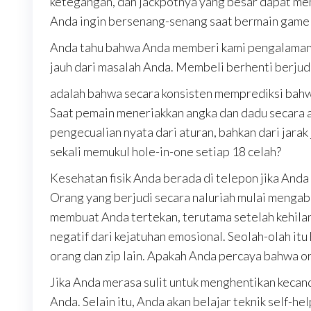
ketegangan, dan jackpotnya yang besar dapat mem
Anda ingin bersenang-senang saat bermain game 
Anda tahu bahwa Anda memberi kami pengalaman b
jauh dari masalah Anda. Membeli berhenti berjud
adalah bahwa secara konsisten memprediksi bahwa
Saat pemain meneriakkan angka dan dadu secara a
pengecualian nyata dari aturan, bahkan dari jara
sekali memukul hole-in-one setiap 18 celah?
Kesehatan fisik Anda berada di telepon jika And
Orang yang berjudi secara naluriah mulai mengaba
membuat Anda tertekan, terutama setelah kehila
negatif dari kejatuhan emosional. Seolah-olah it
orang dan zip lain. Apakah Anda percaya bahwa or
Jika Anda merasa sulit untuk menghentikan kecan
Anda. Selain itu, Anda akan belajar teknik self-h