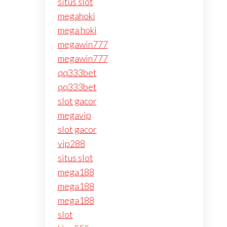
situs slot
megahoki
mega hoki
megawin777
megawin777
qq333bet
qq333bet
slot gacor
megavip
slot gacor
vip288
situs slot
mega188
mega188
mega188
slot