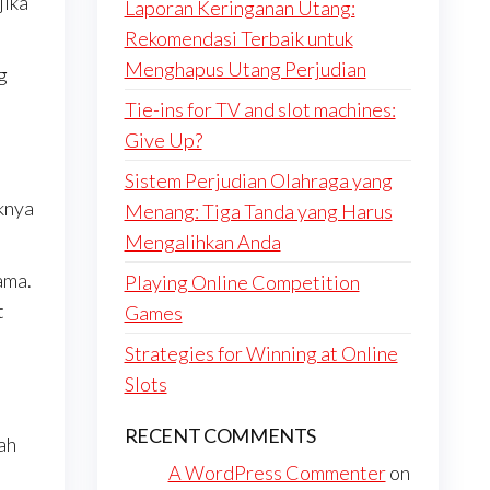
jika
Laporan Keringanan Utang:
Rekomendasi Terbaik untuk
Menghapus Utang Perjudian
g
Tie-ins for TV and slot machines:
Give Up?
Sistem Perjudian Olahraga yang
aknya
Menang: Tiga Tanda yang Harus
Mengalihkan Anda
ama.
Playing Online Competition
t
Games
Strategies for Winning at Online
Slots
RECENT COMMENTS
ah
A WordPress Commenter
on