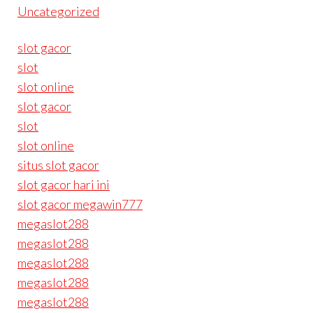
Uncategorized
slot gacor
slot
slot online
slot gacor
slot
slot online
situs slot gacor
slot gacor hari ini
slot gacor megawin777
megaslot288
megaslot288
megaslot288
megaslot288
megaslot288