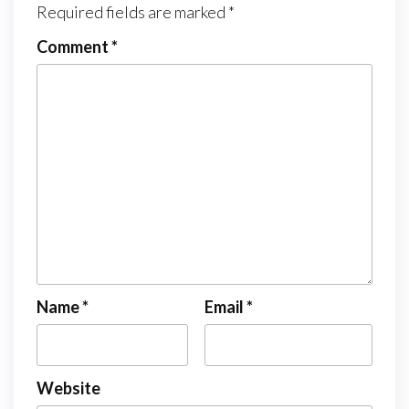
Required fields are marked
*
Comment
*
Name
*
Email
*
Website