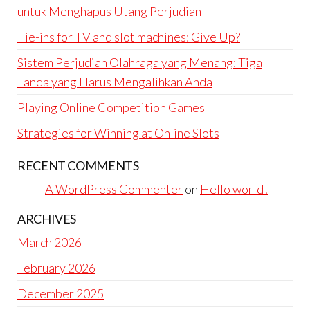
untuk Menghapus Utang Perjudian
Tie-ins for TV and slot machines: Give Up?
Sistem Perjudian Olahraga yang Menang: Tiga
Tanda yang Harus Mengalihkan Anda
Playing Online Competition Games
Strategies for Winning at Online Slots
RECENT COMMENTS
A WordPress Commenter
on
Hello world!
ARCHIVES
March 2026
February 2026
December 2025