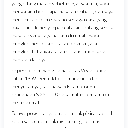
yang hilang malam sebelumnya. Saat itu, saya
mengalami beberapa masalah pribadi, dan saya
menemukan lotere kasino sebagai cara yang
bagus untuk menyimpan catatan tentang semua
masalah yang saya hadapi di rumah. Saya
mungkin mencoba melacak pelarian, atau
mungkin itu hanya alasan pecandu mendapat
manfaat darinya.
ke perhotelan Sands lama di Las Vegas pada
tahun 1959. Pemilik hotel mungkin tidak
menyukainya, karena Sands tampaknya
kehilangan $ 250.000 pada malam pertama di
meja bakarat.
Bahwa poker hanyalah alat untuk pikiran adalah
salah satu cara untuk mendukung populasi