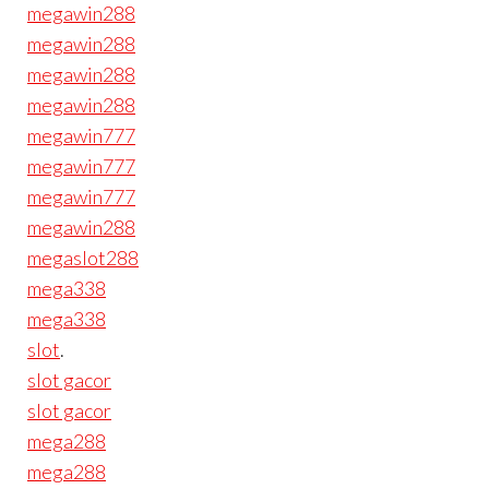
megawin288
megawin288
megawin288
megawin288
megawin777
megawin777
megawin777
megawin288
megaslot288
mega338
mega338
slot
.
slot gacor
slot gacor
mega288
mega288