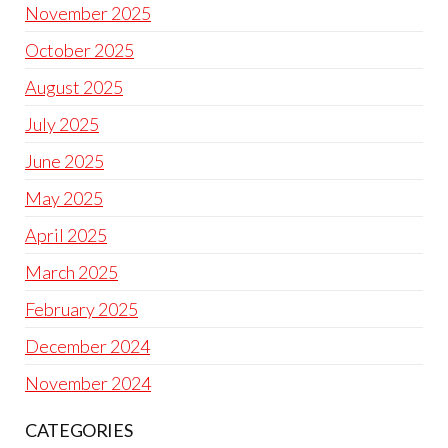
November 2025
October 2025
August 2025
July 2025
June 2025
May 2025
April 2025
March 2025
February 2025
December 2024
November 2024
CATEGORIES