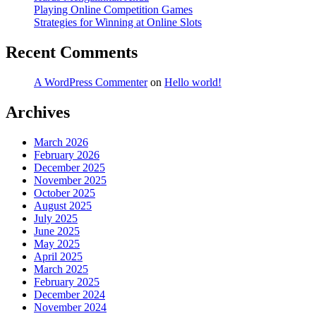
Playing Online Competition Games
Strategies for Winning at Online Slots
Recent Comments
A WordPress Commenter
on
Hello world!
Archives
March 2026
February 2026
December 2025
November 2025
October 2025
August 2025
July 2025
June 2025
May 2025
April 2025
March 2025
February 2025
December 2024
November 2024