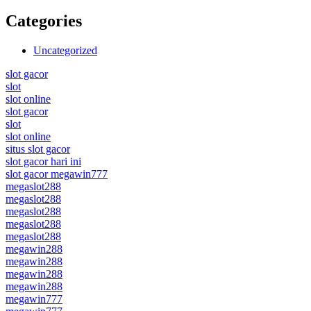
Categories
Uncategorized
slot gacor
slot
slot online
slot gacor
slot
slot online
situs slot gacor
slot gacor hari ini
slot gacor megawin777
megaslot288
megaslot288
megaslot288
megaslot288
megaslot288
megawin288
megawin288
megawin288
megawin288
megawin777