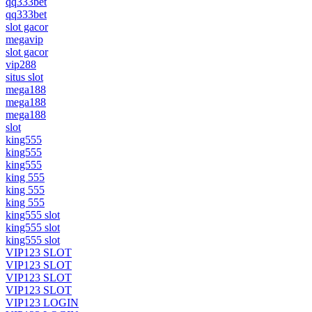
qq333bet
qq333bet
slot gacor
megavip
slot gacor
vip288
situs slot
mega188
mega188
mega188
slot
king555
king555
king555
king 555
king 555
king 555
king555 slot
king555 slot
king555 slot
VIP123 SLOT
VIP123 SLOT
VIP123 SLOT
VIP123 SLOT
VIP123 LOGIN