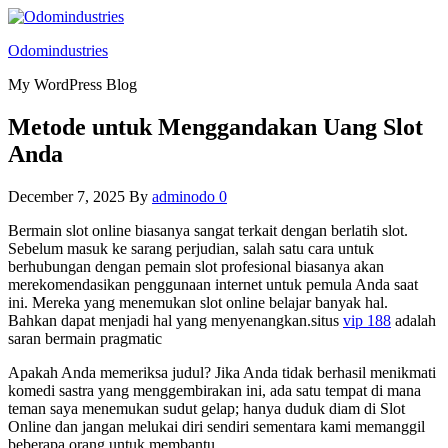
Skip
to
Odomindustries
the
content
My WordPress Blog
Metode untuk Menggandakan Uang Slot
Anda
December 7, 2025
By
adminodo
0
Bermain slot online biasanya sangat terkait dengan berlatih slot.
Sebelum masuk ke sarang perjudian, salah satu cara untuk
berhubungan dengan pemain slot profesional biasanya akan
merekomendasikan penggunaan internet untuk pemula Anda saat
ini. Mereka yang menemukan slot online belajar banyak hal.
Bahkan dapat menjadi hal yang menyenangkan.situs
vip 188
adalah
saran bermain pragmatic
Apakah Anda memeriksa judul? Jika Anda tidak berhasil menikmati
komedi sastra yang menggembirakan ini, ada satu tempat di mana
teman saya menemukan sudut gelap; hanya duduk diam di Slot
Online dan jangan melukai diri sendiri sementara kami memanggil
beberapa orang untuk membantu.