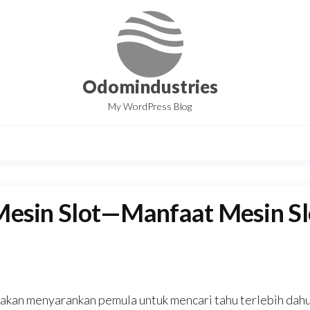
Odomindustries
My WordPress Blog
sin Slot—Manfaat Mesin Sl
 akan menyarankan pemula untuk mencari tahu terlebih dah