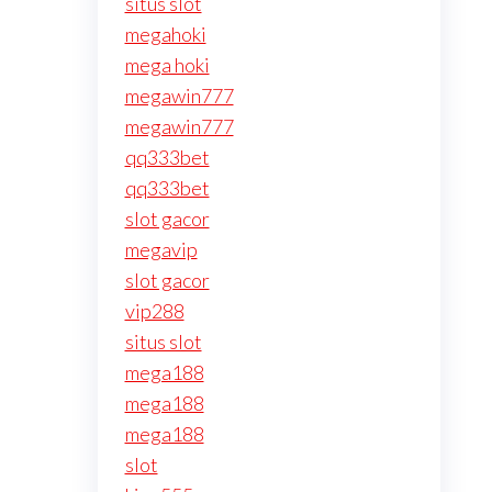
situs slot
megahoki
mega hoki
megawin777
megawin777
qq333bet
qq333bet
slot gacor
megavip
slot gacor
vip288
situs slot
mega188
mega188
mega188
slot