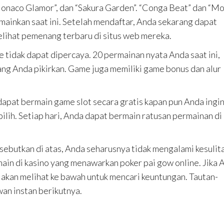
Monaco Glamor”, dan “Sakura Garden”. “Conga Beat” dan “M
mainkan saat ini. Setelah mendaftar, Anda sekarang dapat
lihat pemenang terbaru di situs web mereka.
e tidak dapat dipercaya. 20 permainan nyata Anda saat ini,
ang Anda pikirkan. Game juga memiliki game bonus dan alur
apat bermain game slot secara gratis kapan pun Anda ingin
ilih. Setiap hari, Anda dapat bermain ratusan permainan di
sebutkan di atas, Anda seharusnya tidak mengalami kesulit
in di kasino yang menawarkan poker pai gow online. Jika 
 akan melihat ke bawah untuk mencari keuntungan. Tautan-
an instan berikutnya.