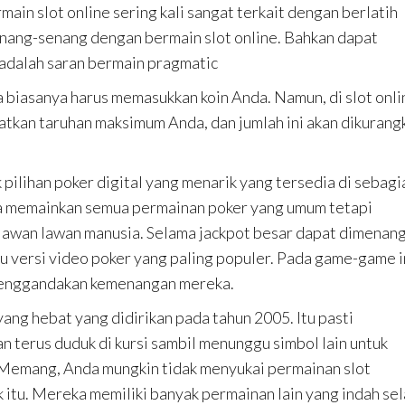
rmain slot online sering kali sangat terkait dengan berlatih
enang-senang dengan bermain slot online. Bahkan dapat
adalah saran bermain pragmatic
 biasanya harus memasukkan koin Anda. Namun, di slot onli
kan taruhan maksimum Anda, dan jumlah ini akan dikurang
 pilihan poker digital yang menarik yang tersedia di sebagi
a memainkan semua permainan poker yang umum tetapi
awan lawan manusia. Selama jackpot besar dapat dimenang
tu versi video poker yang paling populer. Pada game-game i
menggandakan kemenangan mereka.
ang hebat yang didirikan pada tahun 2005. Itu pasti
an terus duduk di kursi sambil menunggu simbol lain untuk
 Memang, Anda mungkin tidak menyukai permainan slot
itu. Mereka memiliki banyak permainan lain yang indah sel