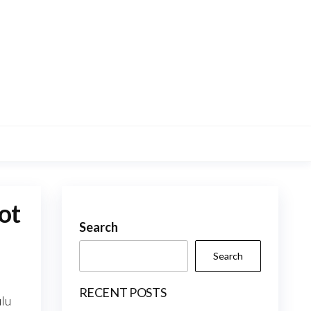
ot
Search
Search
RECENT POSTS
ulu