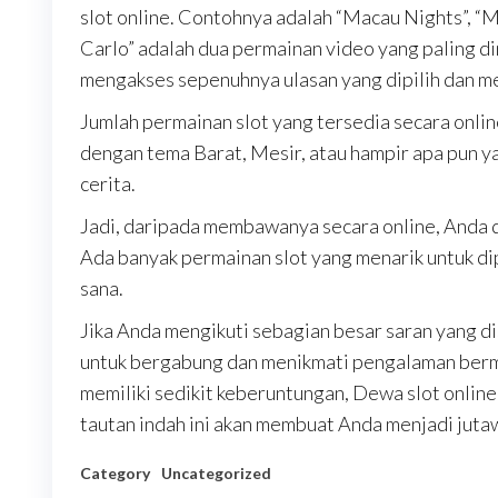
slot online. Contohnya adalah “Macau Nights”, “
Carlo” adalah dua permainan video yang paling di
mengakses sepenuhnya ulasan yang dipilih dan me
Jumlah permainan slot yang tersedia secara onlin
dengan tema Barat, Mesir, atau hampir apa pun y
cerita.
Jadi, daripada membawanya secara online, Anda d
Ada banyak permainan slot yang menarik untuk dip
sana.
Jika Anda mengikuti sebagian besar saran yang di
untuk bergabung dan menikmati pengalaman berma
memiliki sedikit keberuntungan, Dewa slot online
tautan indah ini akan membuat Anda menjadi jutaw
Category
Uncategorized