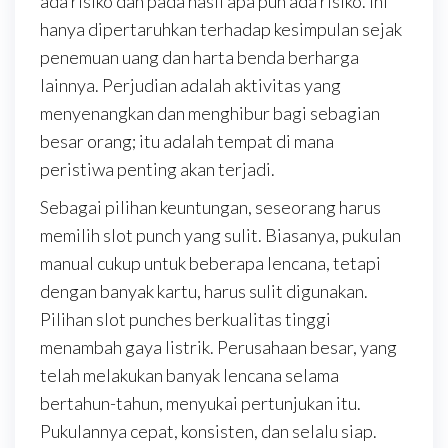
ada risiko dan pada hasil apa pun ada risiko. Ini
hanya dipertaruhkan terhadap kesimpulan sejak
penemuan uang dan harta benda berharga
lainnya. Perjudian adalah aktivitas yang
menyenangkan dan menghibur bagi sebagian
besar orang; itu adalah tempat di mana
peristiwa penting akan terjadi.
Sebagai pilihan keuntungan, seseorang harus
memilih slot punch yang sulit. Biasanya, pukulan
manual cukup untuk beberapa lencana, tetapi
dengan banyak kartu, harus sulit digunakan.
Pilihan slot punches berkualitas tinggi
menambah gaya listrik. Perusahaan besar, yang
telah melakukan banyak lencana selama
bertahun-tahun, menyukai pertunjukan itu.
Pukulannya cepat, konsisten, dan selalu siap.