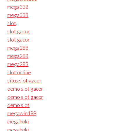
mega338
mega338
slot
.
slot gacor
slot gacor
mega288
mega288
mega288
slot online
situs slot gacor
demo slot gacor
demo slot gacor
demo slot
megawin188
megahoki
megahoki