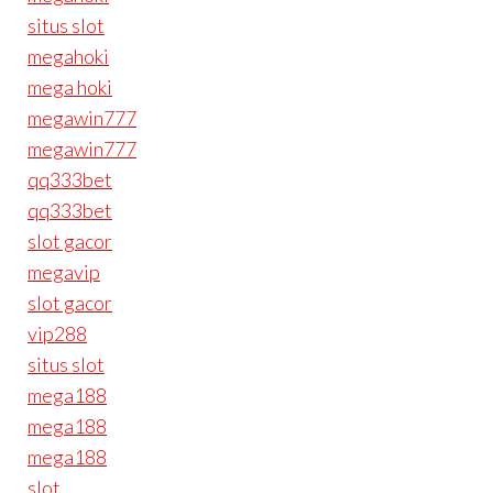
situs slot
megahoki
mega hoki
megawin777
megawin777
qq333bet
qq333bet
slot gacor
megavip
slot gacor
vip288
situs slot
mega188
mega188
mega188
slot