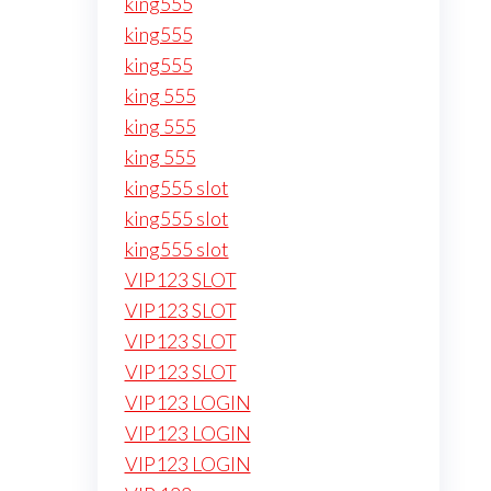
king555
king555
king555
king 555
king 555
king 555
king555 slot
king555 slot
king555 slot
VIP123 SLOT
VIP123 SLOT
VIP123 SLOT
VIP123 SLOT
VIP123 LOGIN
VIP123 LOGIN
VIP123 LOGIN