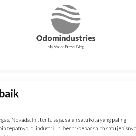
Odomindustries
My WordPress Blog
baik
s, Nevada. Ini, tentu saja, salah satu kota yang paling
h tepatnya, di industri. Ini benar-benar salah satu jenisnya