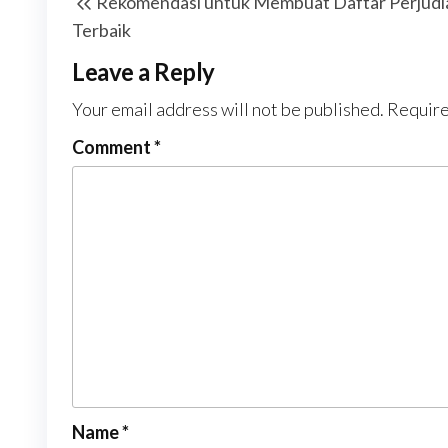
Rekomendasi untuk Membuat Daftar Perjudi
navigation
Post
Terbaik
Leave a Reply
Your email address will not be published.
Require
Comment
*
Name
*