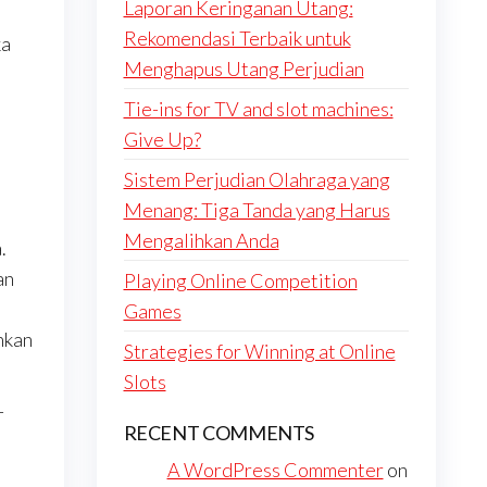
Laporan Keringanan Utang:
Rekomendasi Terbaik untuk
ka
Menghapus Utang Perjudian
Tie-ins for TV and slot machines:
Give Up?
Sistem Perjudian Olahraga yang
Menang: Tiga Tanda yang Harus
Mengalihkan Anda
.
an
Playing Online Competition
Games
hkan
Strategies for Winning at Online
Slots
-
RECENT COMMENTS
A WordPress Commenter
on