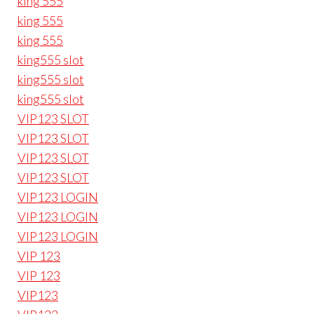
king 555
king 555
king 555
king555 slot
king555 slot
king555 slot
VIP123 SLOT
VIP123 SLOT
VIP123 SLOT
VIP123 SLOT
VIP123 LOGIN
VIP123 LOGIN
VIP123 LOGIN
VIP 123
VIP 123
VIP123