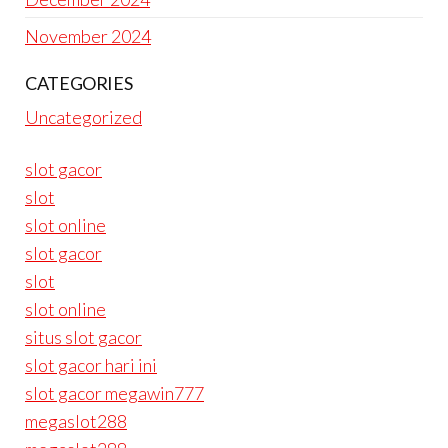
November 2024
CATEGORIES
Uncategorized
slot gacor
slot
slot online
slot gacor
slot
slot online
situs slot gacor
slot gacor hari ini
slot gacor megawin777
megaslot288