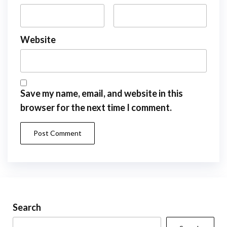
Website
Save my name, email, and website in this
browser for the next time I comment.
Search