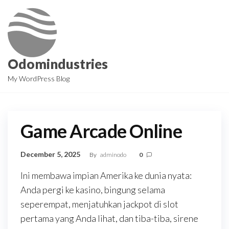
Skip
to
the
content
Odomindustries
My WordPress Blog
Game Arcade Online
December 5, 2025
By
adminodo
0
Ini membawa impian Amerika ke dunia nyata:
Anda pergi ke kasino, bingung selama
seperempat, menjatuhkan jackpot di slot
pertama yang Anda lihat, dan tiba-tiba, sirene