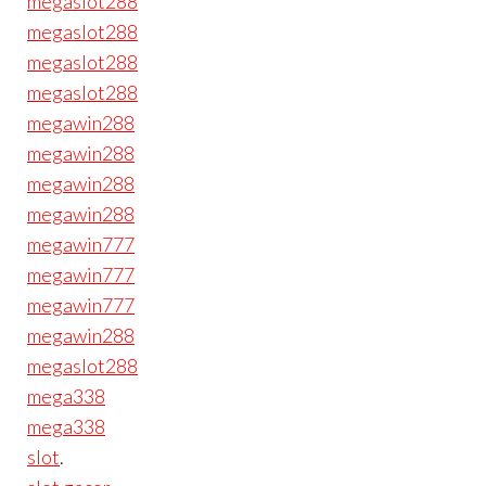
megaslot288
megaslot288
megaslot288
megaslot288
megawin288
megawin288
megawin288
megawin288
megawin777
megawin777
megawin777
megawin288
megaslot288
mega338
mega338
slot
.