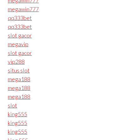
megawin777
megawin777
qq333bet
qq333bet
slot gacor
megavip
slot gacor
vip288
situs slot
mega188
mega188
mega188
slot
king555
king555
king555