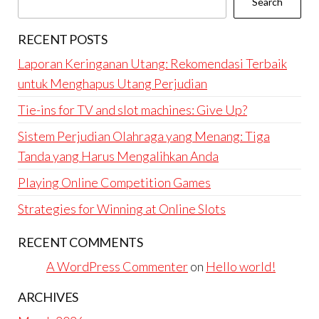
Search
RECENT POSTS
Laporan Keringanan Utang: Rekomendasi Terbaik
untuk Menghapus Utang Perjudian
Tie-ins for TV and slot machines: Give Up?
Sistem Perjudian Olahraga yang Menang: Tiga
Tanda yang Harus Mengalihkan Anda
Playing Online Competition Games
Strategies for Winning at Online Slots
RECENT COMMENTS
A WordPress Commenter
on
Hello world!
ARCHIVES