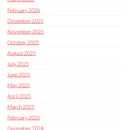
February 2026
December 2025
November 2025
October 2025
August 2025
July 2025
June 2025
May 2025
April 2025
March 2025
February 2025
December 2024