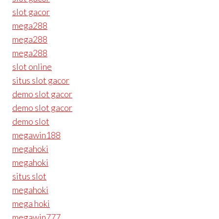
slot gacor
mega288
mega288
mega288
slot online
situs slot gacor
demo slot gacor
demo slot gacor
demo slot
megawin188
megahoki
megahoki
situs slot
megahoki
mega hoki
megawin777