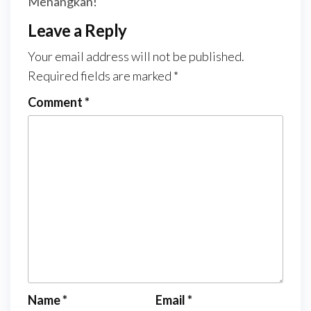
Menangkan!
Leave a Reply
Your email address will not be published.
Required fields are marked
*
Comment
*
Name
*
Email
*