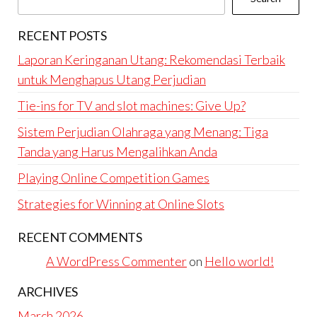
RECENT POSTS
Laporan Keringanan Utang: Rekomendasi Terbaik
untuk Menghapus Utang Perjudian
Tie-ins for TV and slot machines: Give Up?
Sistem Perjudian Olahraga yang Menang: Tiga
Tanda yang Harus Mengalihkan Anda
Playing Online Competition Games
Strategies for Winning at Online Slots
RECENT COMMENTS
A WordPress Commenter
on
Hello world!
ARCHIVES
March 2026