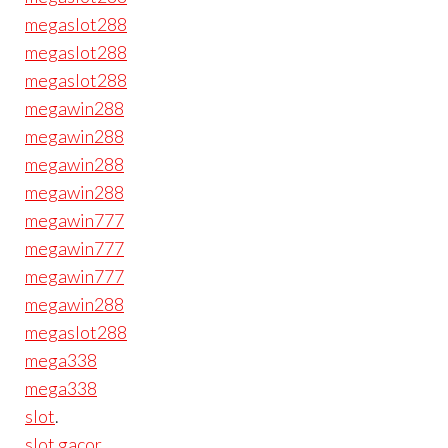
megaslot288
megaslot288
megaslot288
megawin288
megawin288
megawin288
megawin288
megawin777
megawin777
megawin777
megawin288
megaslot288
mega338
mega338
slot
.
slot gacor