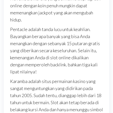
online dengan koin penuh mungkin dapat
memenangkan jackpot yang akan mengubah
hidup.
Pentacle adalah tanda lucu untuk keahlian.
Bayangkan berapa banyak yang bisa Anda
menangkan dengan sebanyak 15 putaran gratis
yang diberikan secara keseluruhan. Selain itu,
kemenangan Anda di slot online dikalikan
dengan memperoleh backlink. bahkan tiga kali
lipat nilainya!
Karamba adalah situs permainan kasino yang
sangat menguntungkan yang didirikan pada
tahun 2005. Sudah tentu, dianggap lebih dari 18
tahun untuk bermain. Slot akan tetap berada di
belakang kursi Anda dan hanya menunggu simbol