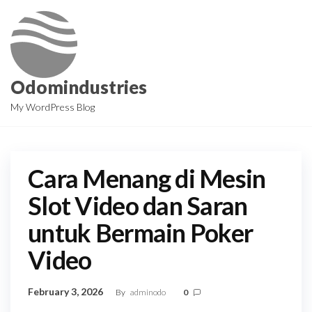
Skip
to
the
content
Odomindustries
My WordPress Blog
Cara Menang di Mesin
Slot Video dan Saran
untuk Bermain Poker
Video
February 3, 2026
By
adminodo
0