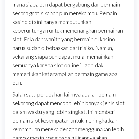
mana siapa pun dapat bergabung dan bermain
secara gratis kapan pun mereka mau. Pemain
kasino di sini hanya membutuhkan
keberuntungan untuk memenangkan permainan
slot. Pria dan wanita yang bermain di kasino
harus sudah dibebaskan dari risiko. Namun,
sekarang siapa pun dapat mulai memainkan
semuanya karena slot online juga tidak
memerlukan keterampilan bermain game apa
pun.
Salah satu perubahan lainnya adalah pemain
sekarang dapat mencoba lebih banyak jenis slot
dalam waktu yang lebih singkat. Ini memberi
pemain slot kesempatan untuk meningkatkan
kemampuan mereka dengan menggunakan lebih
banyak mesin, yang pada gilirannya akan