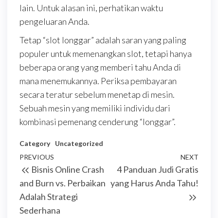
lain. Untuk alasan ini, perhatikan waktu
pengeluaran Anda.
Tetap “slot longgar” adalah saran yang paling
populer untuk memenangkan slot, tetapi hanya
beberapa orang yang memberi tahu Anda di
mana menemukannya. Periksa pembayaran
secara teratur sebelum menetap di mesin.
Sebuah mesin yang memiliki individu dari
kombinasi pemenang cenderung “longgar”.
Category
Uncategorized
Post
Previous
PREVIOUS
NEXT
Next
Bisnis Online Crash
4 Panduan Judi Gratis
navigation
Post
Post
and Burn vs. Perbaikan
yang Harus Anda Tahu!
Adalah Strategi
Sederhana