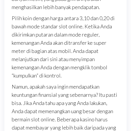
menghasilkan lebih banyak pendapatan.
Pilih koin dengan harga antara 3,10 dan 0,20 di
bawah mode standar slot online. Ketika Anda
dikirimkan putaran dalam mode reguler,
kemenangan Anda akan ditransfer ke super
meter di bagian atas mobil. Anda dapat
melanjutkan dari sini atau menyimpan
kemenangan Anda dengan mengklik tombol
“kumpulkan” di kontrol.
Namun, apakah saya ingin mendapatkan
keuntungan finansial yang sebenarnya? Itu pasti
bisa. Jika Anda tahu apa yang Anda lakukan,
Anda dapat memenangkan uang besar dengan
bermain slot online. Beberapa kasino harus
dapat membayar yang lebih baik daripada yang