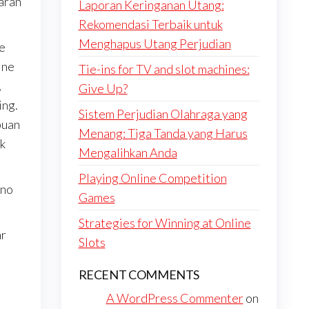
aran
Laporan Keringanan Utang:
Rekomendasi Terbaik untuk
Menghapus Utang Perjudian
e
ine
Tie-ins for TV and slot machines:
,
Give Up?
ing.
Sistem Perjudian Olahraga yang
puan
Menang: Tiga Tanda yang Harus
k
Mengalihkan Anda
Playing Online Competition
eno
Games
Strategies for Winning at Online
ar
Slots
RECENT COMMENTS
A WordPress Commenter
on