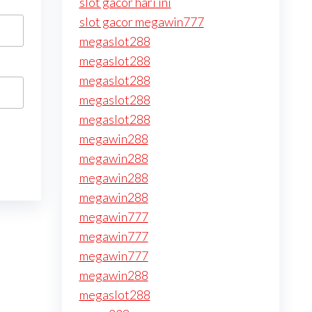
slot gacor hari ini
slot gacor megawin777
megaslot288
megaslot288
megaslot288
megaslot288
megaslot288
megawin288
megawin288
megawin288
megawin288
megawin777
megawin777
megawin777
megawin288
megaslot288