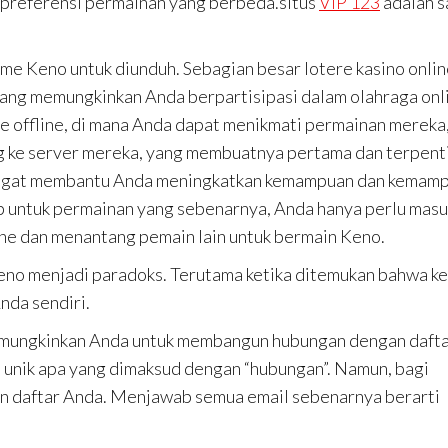
i preferensi permainan yang berbeda.situs
VIP 123
adalah s
e Keno untuk diunduh. Sebagian besar lotere kasino onlin
ang memungkinkan Anda berpartisipasi dalam olahraga onl
e offline, di mana Anda dapat menikmati permainan mereka
ng ke server mereka, yang membuatnya pertama dan terpent
t sangat membantu Anda meningkatkan kemampuan dan kemam
p untuk permainan yang sebenarnya, Anda hanya perlu masu
ne dan menantang pemain lain untuk bermain Keno.
no menjadi paradoks. Terutama ketika ditemukan bahwa k
nda sendiri.
memungkinkan Anda untuk membangun hubungan dengan daft
si unik apa yang dimaksud dengan “hubungan”. Namun, bagi
an daftar Anda. Menjawab semua email sebenarnya berarti