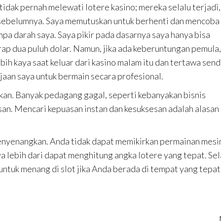
tidak pernah melewati lotere kasino; mereka selalu terjadi,
 sebelumnya. Saya memutuskan untuk berhenti dan mencoba
mpa darah saya. Saya pikir pada dasarnya saya hanya bisa
rap dua puluh dolar. Namun, jika ada keberuntungan pemula,
ih kaya saat keluar dari kasino malam itu dan tertawa send
aan saya untuk bermain secara profesional.
an. Banyak pedagang gagal, seperti kebanyakan bisnis
an. Mencari kepuasan instan dan kesuksesan adalah alasan
enyenangkan. Anda tidak dapat memikirkan permainan mesi
a lebih dari dapat menghitung angka lotere yang tepat. Sel
untuk menang di slot jika Anda berada di tempat yang tepat