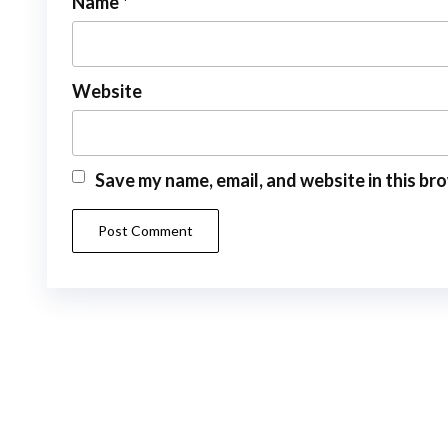
Name
*
Website
Save my name, email, and website in this br