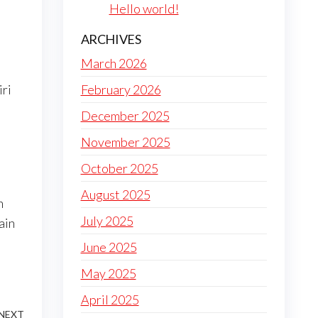
Hello world!
ARCHIVES
March 2026
iri
February 2026
December 2025
November 2025
October 2025
August 2025
n
July 2025
ain
June 2025
May 2025
April 2025
NEXT
Next