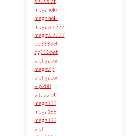
situs slot
megahoki
mega hoki
megawin777
megawin777
qq333bet
qq333bet
slot gacor
megavip
slot gacor
vip288
situs slot
mega188
mega188
mega188
slot