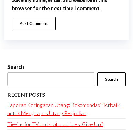
Save my name, email, and website in this
browser for the next time I comment.
Search
Search
RECENT POSTS
Laporan Keringanan Utang: Rekomendasi Terbaik
untuk Menghapus Utang Perjudian
Tie-ins for TV and slot machines: Give Up?