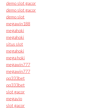
demo slot gacor
demo slot gacor
demo slot
megawin188
megahoki
megahoki
situs slot
megahoki
mega hoki
megawin777
megawin777
qq333bet
qq333bet
slot gacor
megavip
slot gacor