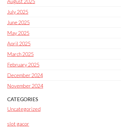
August 2025
July 2025
June 2025
May 2025
April 2025
March 2025
February 2025
December 2024
November 2024
CATEGORIES
Uncategorized
slot gacor