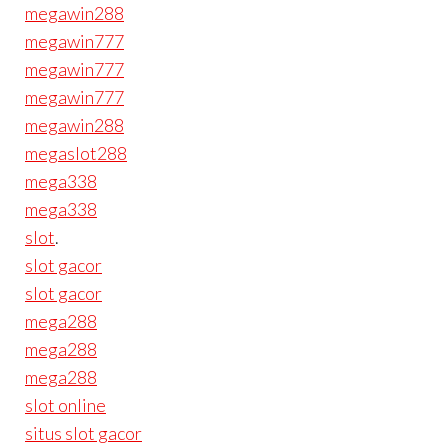
megawin288
megawin777
megawin777
megawin777
megawin288
megaslot288
mega338
mega338
slot
.
slot gacor
slot gacor
mega288
mega288
mega288
slot online
situs slot gacor